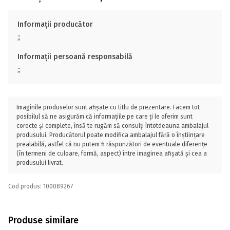
Informații producător
;;
Informații persoană responsabilă
;;
Imaginile produselor sunt afișate cu titlu de prezentare. Facem tot
posibilul să ne asigurăm că informațiile pe care ți le oferim sunt
corecte și complete, însă te rugăm să consulți întotdeauna ambalajul
produsului. Producătorul poate modifica ambalajul fără o înștiințare
prealabilă, astfel că nu putem fi răspunzători de eventuale diferențe
(în termeni de culoare, formă, aspect) între imaginea afișată și cea a
produsului livrat.
Cod produs: 100089267
Produse similare