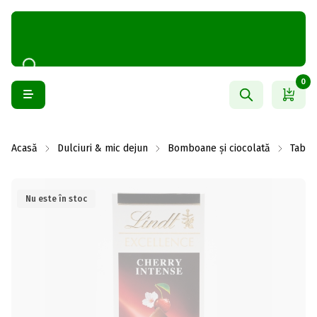
0
Acasă
Dulciuri & mic dejun
Bomboane și ciocolată
Table
Nu este în stoc