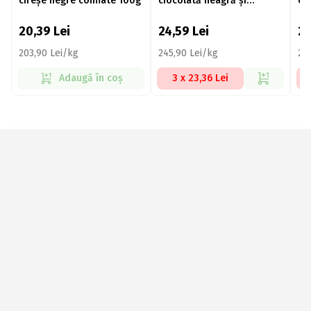
cireșe negre confiate 100g
ciocolată neagră și
ci
ghimbir 100g
de
20,39
Lei
24,59
Lei
2
203,90 Lei/kg
245,90 Lei/kg
29
Adaugă în coș
3 x 23,36 Lei