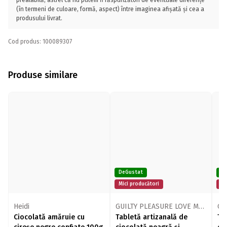
prealabilă, astfel că nu putem fi răspunzători de eventuale diferențe
(în termeni de culoare, formă, aspect) între imaginea afișată și cea a
produsului livrat.
Cod produs: 100089307
Produse similare
DeGustat
De
Mici producători
Mi
Heidi
GUILTY PLEASURE LOVE MADE CHOCOLATE
Ciocolată amăruie cu
Tabletă artizanală de
Ta