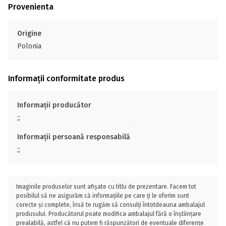
Provenienta
Origine
Polonia
Informații conformitate produs
Informații producător
;;
Informații persoană responsabilă
;;
Imaginile produselor sunt afișate cu titlu de prezentare. Facem tot
posibilul să ne asigurăm că informațiile pe care ți le oferim sunt
corecte și complete, însă te rugăm să consulți întotdeauna ambalajul
produsului. Producătorul poate modifica ambalajul fără o înștiințare
prealabilă, astfel că nu putem fi răspunzători de eventuale diferențe