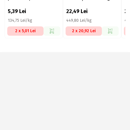
5,39
Lei
22,49
Lei
2
134,75 Lei/kg
449,80 Lei/kg
44
2 x 5,01 Lei
2 x 20,92 Lei