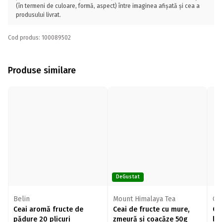
(în termeni de culoare, formă, aspect) între imaginea afișată și cea a
produsului livrat.
Cod produs: 100089502
Produse similare
DeGustat
Belin
Mount Himalaya Tea
Cu
Ceai aromă fructe de
Ceai de fructe cu mure,
Ce
pădure 20 plicuri
zmeură și coacăze 50g
lă