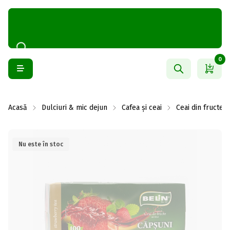
0
Acasă
Dulciuri & mic dejun
Cafea și ceai
Ceai din fructe
Nu este în stoc