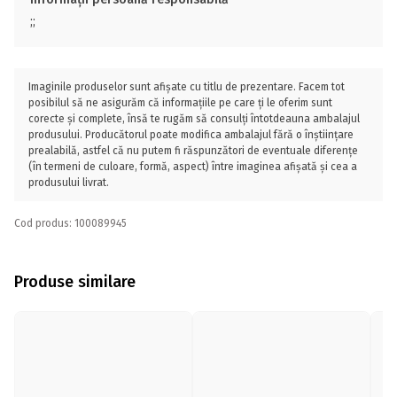
;;
Imaginile produselor sunt afișate cu titlu de prezentare. Facem tot
posibilul să ne asigurăm că informațiile pe care ți le oferim sunt
corecte și complete, însă te rugăm să consulți întotdeauna ambalajul
produsului. Producătorul poate modifica ambalajul fără o înștiințare
prealabilă, astfel că nu putem fi răspunzători de eventuale diferențe
(în termeni de culoare, formă, aspect) între imaginea afișată și cea a
produsului livrat.
Cod produs: 100089945
Produse similare