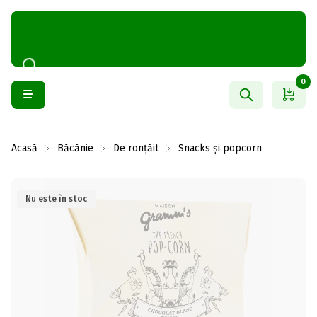
0
Acasă
Băcănie
De ronțăit
Snacks și popcorn
Nu este în stoc