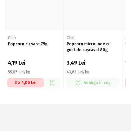
Chio
Chio
Mo
Popcorn cu sare 75g
Popcorn microunde cu
Po
gust de cașcaval 80g
4,19
Lei
3,49
Lei
1
55,87 Lei/kg
43,63 Lei/kg
15
3 x 4,06 Lei
Adaugă în coș