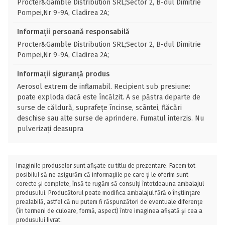
Procter&Gamble Distribution SRL;Sector 2, B-dul Dimitrie
Pompei,Nr 9-9A, Cladirea 2A;
Informații persoană responsabilă
Procter&Gamble Distribution SRL;Sector 2, B-dul Dimitrie
Pompei,Nr 9-9A, Cladirea 2A;
Informații siguranță produs
Aerosol extrem de inflamabil. Recipient sub presiune:
poate exploda dacă este încălzit. A se păstra departe de
surse de căldură, suprafețe încinse, scântei, flăcări
deschise sau alte surse de aprindere. Fumatul interzis. Nu
pulverizați deasupra
Imaginile produselor sunt afișate cu titlu de prezentare. Facem tot
posibilul să ne asigurăm că informațiile pe care ți le oferim sunt
corecte și complete, însă te rugăm să consulți întotdeauna ambalajul
produsului. Producătorul poate modifica ambalajul fără o înștiințare
prealabilă, astfel că nu putem fi răspunzători de eventuale diferențe
(în termeni de culoare, formă, aspect) între imaginea afișată și cea a
produsului livrat.