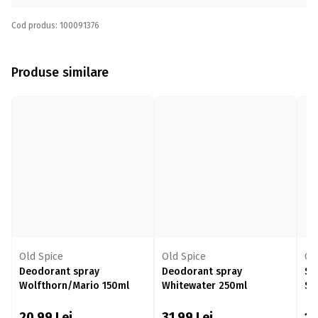
Cod produs: 100091376
Produse similare
Old Spice
Old Spice
Ol
Deodorant spray
Deodorant spray
Sp
Wolfthorn/Mario 150ml
Whitewater 250ml
Sp
20,99
Lei
31,99
Lei
1