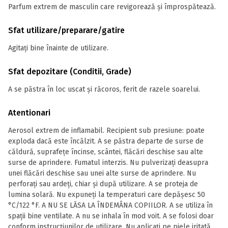
Parfum extrem de masculin care revigorează și împrospătează.
Sfat utilizare/preparare/gatire
Agitați bine înainte de utilizare.
Sfat depozitare (Conditii, Grade)
A se păstra în loc uscat și răcoros, ferit de razele soarelui.
Atentionari
Aerosol extrem de inflamabil. Recipient sub presiune: poate
exploda dacă este încălzit. A se păstra departe de surse de
căldură, suprafețe încinse, scântei, flăcări deschise sau alte
surse de aprindere. Fumatul interzis. Nu pulverizați deasupra
unei flăcări deschise sau unei alte surse de aprindere. Nu
perforați sau ardeți, chiar și după utilizare. A se proteja de
lumina solară. Nu expuneți la temperaturi care depășesc 50
°C/122 °F. A NU SE LĂSA LA ÎNDEMÂNA COPIILOR. A se utiliza în
spaţii bine ventilate. A nu se inhala în mod voit. A se folosi doar
conform instrucţiunilor de utilizare. Nu aplicaţi pe piele iritată