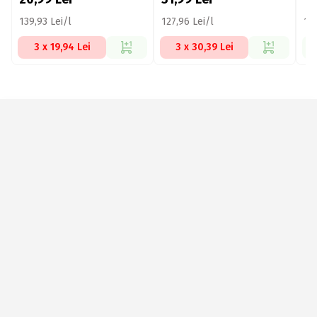
139,93 Lei/l
127,96 Lei/l
133
3 x 19,94 Lei
3 x 30,39 Lei