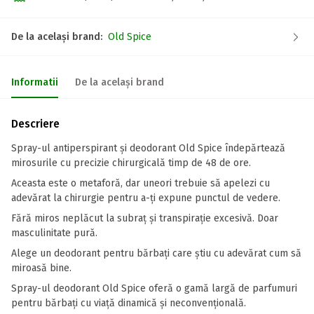
De la același brand:
Old Spice
Informatii
De la același brand
Descriere
Spray-ul antiperspirant și deodorant Old Spice îndepărtează
mirosurile cu precizie chirurgicală timp de 48 de ore.
Aceasta este o metaforă, dar uneori trebuie să apelezi cu
adevărat la chirurgie pentru a-ți expune punctul de vedere.
Fără miros neplăcut la subraț și transpirație excesivă. Doar
masculinitate pură.
Alege un deodorant pentru bărbați care știu cu adevărat cum să
miroasă bine.
Spray-ul deodorant Old Spice oferă o gamă largă de parfumuri
pentru bărbați cu viață dinamică și neconvențională.