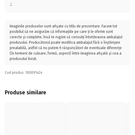
;;
Imaginile produselor sunt afișate cu titlu de prezentare. Facem tot
posibilul să ne asigurăm că informațiile pe care ți le oferim sunt
corecte și complete, însă te rugăm să consulți întotdeauna ambalajul
produsului. Producătorul poate modifica ambalajul fără o înștiințare
prealabilă, astfel că nu putem fi răspunzători de eventuale diferențe
(în termeni de culoare, formă, aspect) între imaginea afișată și cea a
produsului livrat.
Cod produs: 100091424
Produse similare