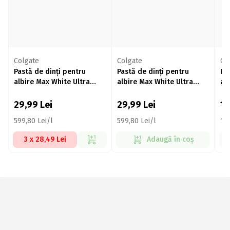
Colgate
Colgate
Co
Pastă de dinți pentru
Pastă de dinți pentru
Pa
albire Max White Ultra
albire Max White Ultra
al
Active Foam 50ml
Freshness Pearls 50ml
Ba
As
29,99
Lei
29,99
Lei
1
599,80 Lei/l
599,80 Lei/l
194
3 x 28,49 Lei
Adaugă în coș