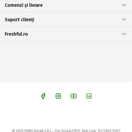
Comenzi și livrare
Suport clienți
Freshful.ro
© 2026 EMAG Retail S.R.L., CUI: RO44231872, Reg.Com: J23/2852/2021