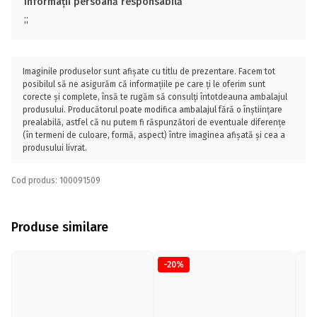
Informații persoană responsabilă
;;
Imaginile produselor sunt afișate cu titlu de prezentare. Facem tot
posibilul să ne asigurăm că informațiile pe care ți le oferim sunt
corecte și complete, însă te rugăm să consulți întotdeauna ambalajul
produsului. Producătorul poate modifica ambalajul fără o înștiințare
prealabilă, astfel că nu putem fi răspunzători de eventuale diferențe
(în termeni de culoare, formă, aspect) între imaginea afișată și cea a
produsului livrat.
Cod produs: 100091509
Produse similare
-20%