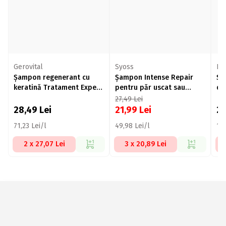
Gerovital
Syoss
Do
Șampon regenerant cu
Șampon Intense Repair
Șa
keratină Tratament Expert
pentru păr uscat sau
de
400ml
deteriorat 440ml
Re
27,49
Lei
28,49
Lei
21,99
Lei
2
71,23 Lei/l
49,98 Lei/l
117
2 x 27,07 Lei
3 x 20,89 Lei