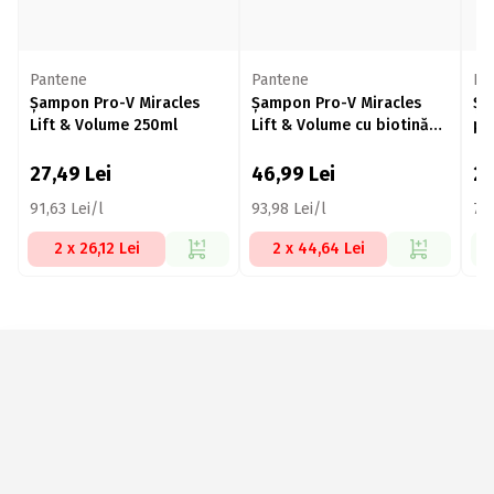
Pantene
Pantene
El
Șampon Pro-V Miracles
Șampon Pro-V Miracles
Șa
Lift & Volume 250ml
Lift & Volume cu biotină
pe
500ml
27,49
Lei
46,99
Lei
2
91,63 Lei/l
93,98 Lei/l
73,
2 x 26,12 Lei
2 x 44,64 Lei