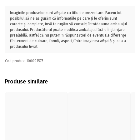
Imaginile produselor sunt afișate cu titlu de prezentare. Facem tot
posibilul să ne asigurăm că informațiile pe care ți le oferim sunt
corecte și complete, însă te rugăm să consulți întotdeauna ambalajul
produsului. Producătorul poate modifica ambalajul fără o înștiințare
prealabilă, astfel că nu putem fi răspunzători de eventuale diferențe
(în termeni de culoare, formă, aspect) între imaginea afișată și cea a
produsului livrat.
Cod produs: 100091575
Produse similare