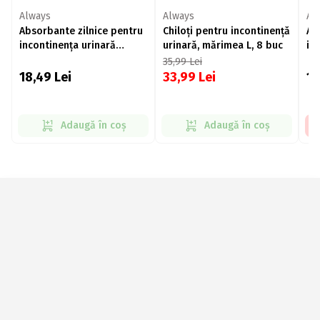
Always
Always
Al
Absorbante zilnice pentru
Chiloți pentru incontinență
Ab
incontinența urinară
urinară, mărimea L, 8 buc
in
Liners, large, 40 buc
Di
35,99
Lei
28
18,49
Lei
33,99
Lei
1
Adaugă în coș
Adaugă în coș