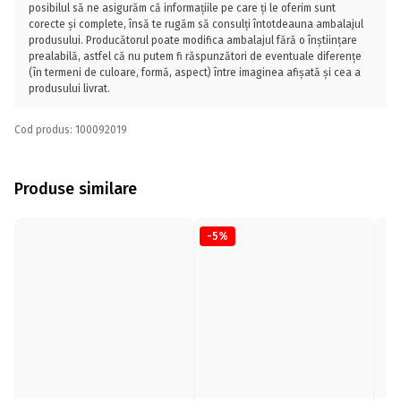
posibilul să ne asigurăm că informațiile pe care ți le oferim sunt
corecte și complete, însă te rugăm să consulți întotdeauna ambalajul
produsului. Producătorul poate modifica ambalajul fără o înștiințare
prealabilă, astfel că nu putem fi răspunzători de eventuale diferențe
(în termeni de culoare, formă, aspect) între imaginea afișată și cea a
produsului livrat.
Cod produs: 100092019
Produse similare
-5%