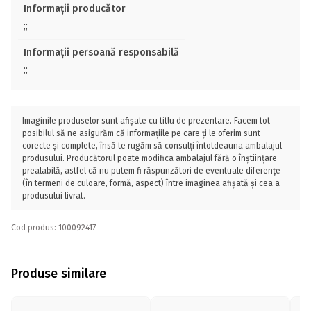
Informații producător
;;
Informații persoană responsabilă
;;
Imaginile produselor sunt afișate cu titlu de prezentare. Facem tot
posibilul să ne asigurăm că informațiile pe care ți le oferim sunt
corecte și complete, însă te rugăm să consulți întotdeauna ambalajul
produsului. Producătorul poate modifica ambalajul fără o înștiințare
prealabilă, astfel că nu putem fi răspunzători de eventuale diferențe
(în termeni de culoare, formă, aspect) între imaginea afișată și cea a
produsului livrat.
Cod produs: 100092417
Produse similare