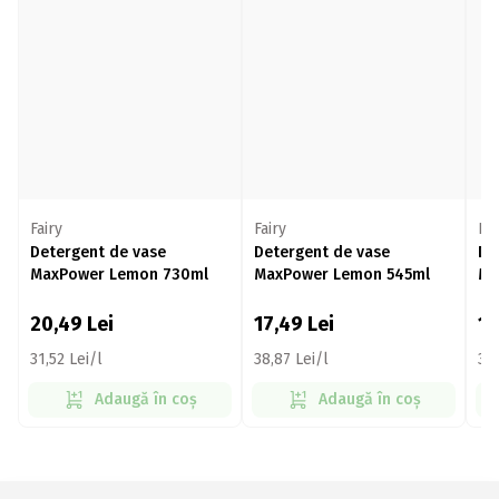
Fairy
Fairy
Fai
Detergent de vase
Detergent de vase
De
MaxPower Lemon 730ml
MaxPower Lemon 545ml
Ma
54
20,49
Lei
17,49
Lei
1
31,52 Lei/l
38,87 Lei/l
36,
Adaugă în coș
Adaugă în coș