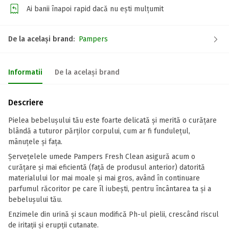
Ai banii înapoi rapid dacă nu ești mulțumit
De la același brand:
Pampers
Informatii
De la același brand
Descriere
Pielea bebelușului tău este foarte delicată și merită o curățare
blândă a tuturor părților corpului, cum ar fi fundulețul,
mânuțele și fața.
Șervețelele umede Pampers Fresh Clean asigură acum o
curățare și mai eficientă (față de produsul anterior) datorită
materialului lor mai moale și mai gros, având în continuare
parfumul răcoritor pe care îl iubești, pentru încântarea ta și a
bebelușului tău.
Enzimele din urină şi scaun modifică Ph-ul pielii, crescând riscul
de iritaţii şi erupţii cutanate.