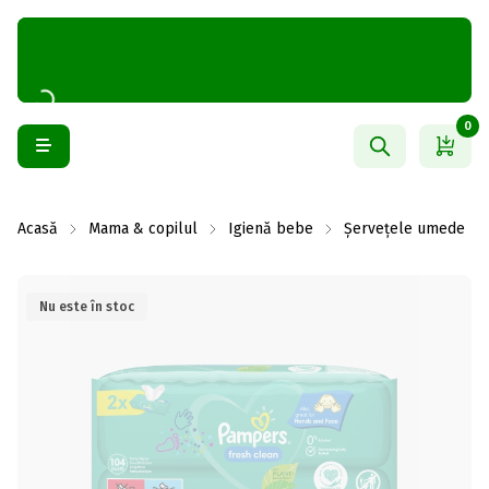
0
Acasă
Mama & copilul
Igienă bebe
Șervețele umede
Nu este în stoc