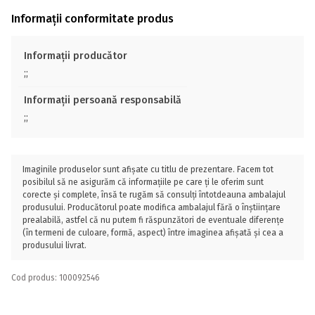
Informații conformitate produs
Informații producător
;;
Informații persoană responsabilă
;;
Imaginile produselor sunt afișate cu titlu de prezentare. Facem tot
posibilul să ne asigurăm că informațiile pe care ți le oferim sunt
corecte și complete, însă te rugăm să consulți întotdeauna ambalajul
produsului. Producătorul poate modifica ambalajul fără o înștiințare
prealabilă, astfel că nu putem fi răspunzători de eventuale diferențe
(în termeni de culoare, formă, aspect) între imaginea afișată și cea a
produsului livrat.
Cod produs: 100092546