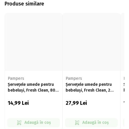
Produse similare
Pampers
Pampers
Pa
Șervețele umede pentru
Șervețele umede pentru
Șe
bebeluși, Fresh Clean, 80
bebeluși, Fresh Clean, 2
be
buc
pachete x 60 buc
14,99
Lei
27,99
Lei
1
Adaugă în coș
Adaugă în coș