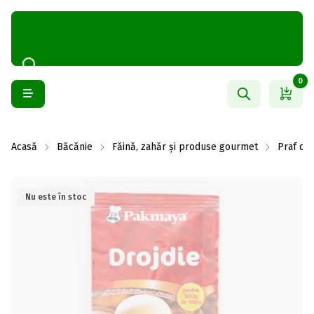
0
Acasă
Băcănie
Făină, zahăr și produse gourmet
Praf de 
Nu este în stoc