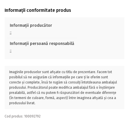
Informații conformitate produs
Informații producător
;;
Informații persoană responsabilă
;;
Imaginile produselor sunt afișate cu titlu de prezentare. Facem tot
posibilul să ne asigurăm că informațiile pe care ți le oferim sunt
corecte și complete, însă te rugăm să consulți întotdeauna ambalajul
produsului. Producătorul poate modifica ambalajul fără o înștiințare
prealabilă, astfel că nu putem fi răspunzători de eventuale diferențe
(în termeni de culoare, formă, aspect) între imaginea afișată și cea a
produsului livrat.
Cod produs: 100092792