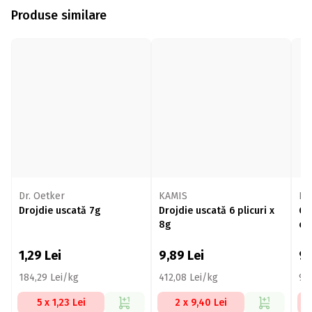
Produse similare
Dr. Oetker
KAMIS
Dr
Drojdie uscată 7g
Drojdie uscată 6 plicuri x
Gl
8g
ci
1,29
Lei
9,89
Lei
9
184,29 Lei/kg
412,08 Lei/kg
96
5 x 1,23 Lei
2 x 9,40 Lei