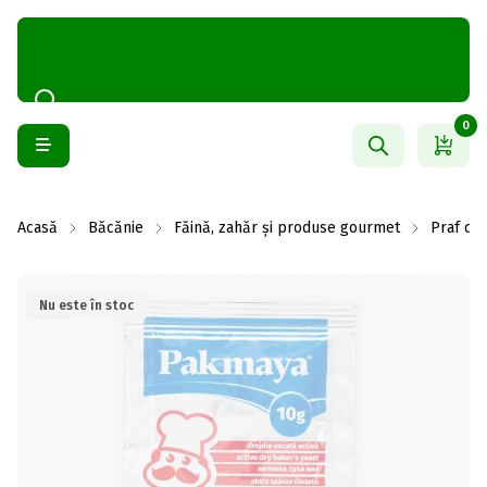
0
Acasă
Băcănie
Făină, zahăr și produse gourmet
Praf de 
Nu este în stoc