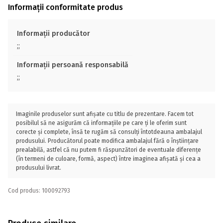
Informații conformitate produs
Informații producător
;;
Informații persoană responsabilă
;;
Imaginile produselor sunt afișate cu titlu de prezentare. Facem tot
posibilul să ne asigurăm că informațiile pe care ți le oferim sunt
corecte și complete, însă te rugăm să consulți întotdeauna ambalajul
produsului. Producătorul poate modifica ambalajul fără o înștiințare
prealabilă, astfel că nu putem fi răspunzători de eventuale diferențe
(în termeni de culoare, formă, aspect) între imaginea afișată și cea a
produsului livrat.
Cod produs: 100092793