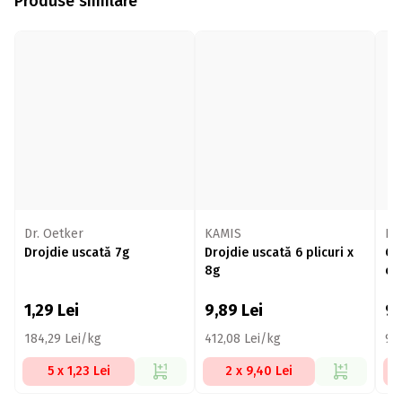
Produse similare
Dr. Oetker
KAMIS
Dr
Drojdie uscată 7g
Drojdie uscată 6 plicuri x
Gl
8g
ci
1,29
Lei
9,89
Lei
9
184,29 Lei/kg
412,08 Lei/kg
96
5 x 1,23 Lei
2 x 9,40 Lei