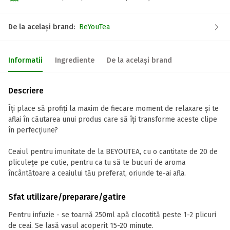
De la același brand:
BeYouTea
Informatii
Ingrediente
De la același brand
Descriere
Îți place să profiți la maxim de fiecare moment de relaxare și te
aflai în căutarea unui produs care să îți transforme aceste clipe
în perfecțiune?
Ceaiul pentru imunitate de la BEYOUTEA, cu o cantitate de 20 de
pliculețe pe cutie, pentru ca tu să te bucuri de aroma
încântătoare a ceaiului tău preferat, oriunde te-ai afla.
Sfat utilizare/preparare/gatire
Pentru infuzie - se toarnă 250ml apă clocotită peste 1-2 plicuri
de ceai. Se lasă vasul acoperit 15-20 minute.