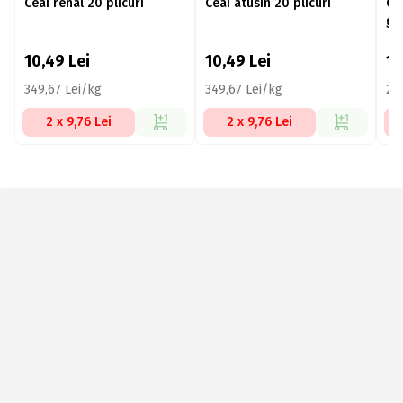
Ceai renal 20 plicuri
Ceai atusin 20 plicuri
Ce
gl
10,49
Lei
10,49
Lei
1
349,67 Lei/kg
349,67 Lei/kg
24
2 x 9,76 Lei
2 x 9,76 Lei