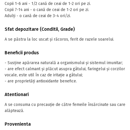
Copii 1-6 ani - 1/2 cană de ceai de 1-2 ori pe zi.
Copii 7-14 ani - o cană de ceai de 1-2 ori pe zi.
Adulți - o cană de ceai de 3-4 ori/zi.
Sfat depozitare (Conditii, Grade)
A se păstra la loc uscat și răcoros, ferit de razele soarelui.
Beneficii produs
- Susține apărarea naturală a organismului și sistemul imunitar;
- are efect calmant și plăcut asupra gâtului, faringelui și corzilor
vocale, este util în caz de iritație a gâtului;
- are proprietăți antioxidante benefice.
Atentionari
A se consuma cu precauție de către femeile însărcinate sau care
alăptează.
Provenienta