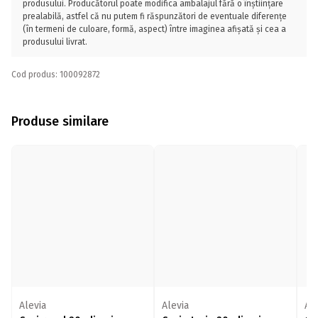
produsului. Producătorul poate modifica ambalajul fără o înștiințare
prealabilă, astfel că nu putem fi răspunzători de eventuale diferențe
(în termeni de culoare, formă, aspect) între imaginea afișată și cea a
produsului livrat.
Cod produs: 100092872
Produse similare
Alevia
Alevia
Ale