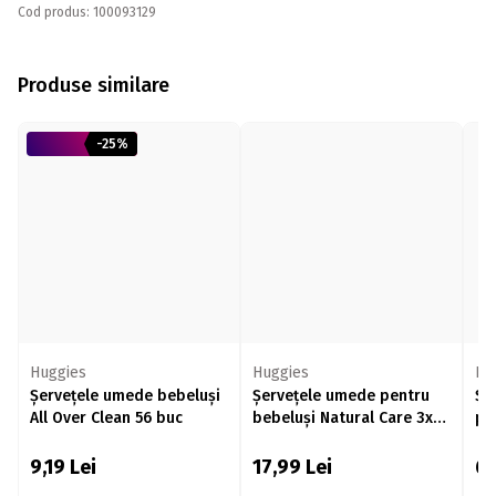
Cod produs: 100093129
Produse similare
-25%
Huggies
Huggies
Ba
Șervețele umede bebeluși
Șervețele umede pentru
Șe
All Over Clean 56 buc
bebeluși Natural Care 3x56
pur
buc
9,19
Lei
17,99
Lei
6