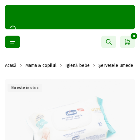
0
Acasă
Mama & copilul
Igienă bebe
Șervețele umede
Nu este în stoc