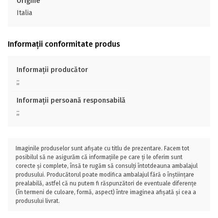
Origine
Italia
Informații conformitate produs
Informații producător
;;
Informații persoană responsabilă
;;
Imaginile produselor sunt afișate cu titlu de prezentare. Facem tot
posibilul să ne asigurăm că informațiile pe care ți le oferim sunt
corecte și complete, însă te rugăm să consulți întotdeauna ambalajul
produsului. Producătorul poate modifica ambalajul fără o înștiințare
prealabilă, astfel că nu putem fi răspunzători de eventuale diferențe
(în termeni de culoare, formă, aspect) între imaginea afișată și cea a
produsului livrat.