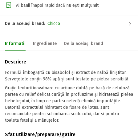
Ai banii înapoi rapid dacă nu ești mulțumit
De la același brand:
Chicco
Informatii
Ingrediente
De la același brand
Descriere
Formulă îmbogățită cu bisabolol și extract de nalbă liniștitor.
Șervețelele conțin 98% apă și sunt testate pe pielea sensibilă.
Grație texturii inovatoare cu acțiune dublă pe bază de celuloză,
partea cu relief delicat curăță în profunzime și hidratează pielea
bebelușului, în timp ce partea netedă elimină impuritățile.
Datorită extractului hidratant de floare de lotus, sunt
recomandate pentru schimbarea scutecului, dar și pentru
toaleta feței și a mânuțelor.
Sfat utilizare/preparare/gatire