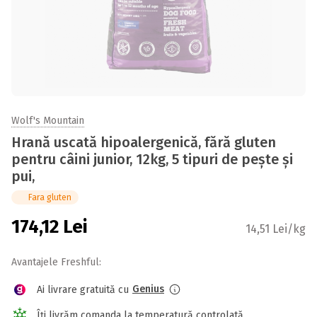
Wolf's Mountain
Hrană uscată hipoalergenică, fără gluten
pentru câini junior, 12kg, 5 tipuri de pește și
pui,
Fara gluten
174,12
Lei
14,51 Lei/kg
Avantajele Freshful:
Genius
Ai livrare gratuită cu
Îți livrăm comanda la temperatură controlată