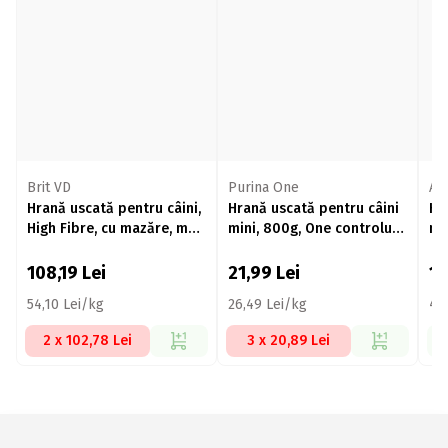
Brit VD
Purina One
AD
Hrană uscată pentru câini,
Hrană uscată pentru câini
Hr
High Fibre, cu mazăre, măr
mini, 800g, One controlul
min
și ulei de cocos, fără
greutății, cu curcan și orez
3k
gluten și fără cereale 2kg
108,19
Lei
21,99
Lei
1
54,10 Lei/kg
26,49 Lei/kg
43
2 x 102,78 Lei
3 x 20,89 Lei