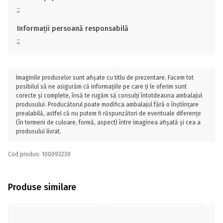
;;
Informații persoană responsabilă
;;
Imaginile produselor sunt afișate cu titlu de prezentare. Facem tot
posibilul să ne asigurăm că informațiile pe care ți le oferim sunt
corecte și complete, însă te rugăm să consulți întotdeauna ambalajul
produsului. Producătorul poate modifica ambalajul fără o înștiințare
prealabilă, astfel că nu putem fi răspunzători de eventuale diferențe
(în termeni de culoare, formă, aspect) între imaginea afișată și cea a
produsului livrat.
Cod produs: 100093230
Produse similare