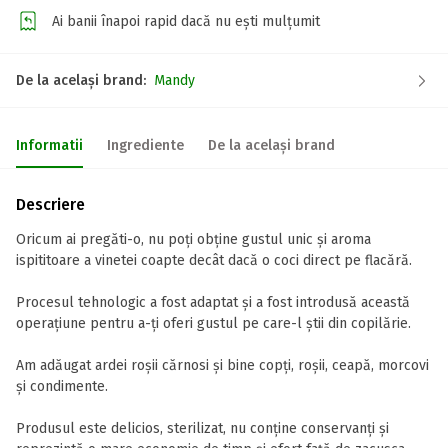
Ai banii înapoi rapid dacă nu ești mulțumit
De la același brand:
Mandy
Informatii
Ingrediente
De la același brand
Descriere
Oricum ai pregăti-o, nu poți obține gustul unic și aroma
ispititoare a vinetei coapte decât dacă o coci direct pe flacără.
Procesul tehnologic a fost adaptat și a fost introdusă această
operațiune pentru a-ți oferi gustul pe care-l știi din copilărie.
Am adăugat ardei roșii cărnosi și bine copți, roșii, ceapă, morcovi
și condimente.
Produsul este delicios, sterilizat, nu conține conservanți și