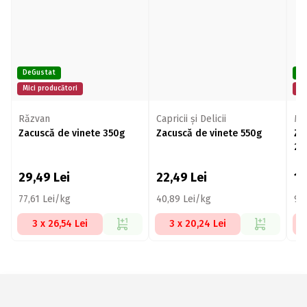
DeGustat
De
Mici producători
Mi
Răzvan
Capricii și Delicii
Mic
Zacuscă de vinete 350g
Zacuscă de vinete 550g
Za
20
29,49
Lei
22,49
Lei
1
77,61 Lei/kg
40,89 Lei/kg
91
3 x 26,54 Lei
3 x 20,24 Lei