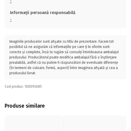
;;
Informații persoană responsabilă
;;
Imaginile produselor sunt afișate cu titlu de prezentare. Facem tot
posibilul să ne asigurăm că informațiile pe care ți le oferim sunt
corecte și complete, însă te rugăm să consulți întotdeauna ambalajul
produsului. Producătorul poate modifica ambalajul fără o înștiințare
prealabilă, astfel că nu putem fi răspunzători de eventuale diferențe
(în termeni de culoare, formă, aspect) între imaginea afișată și cea a
produsului livrat.
Cod produs: 100093685
Produse similare