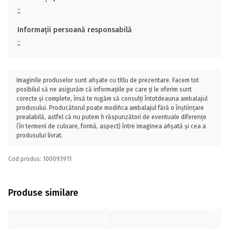
;;
Informații persoană responsabilă
;;
Imaginile produselor sunt afișate cu titlu de prezentare. Facem tot
posibilul să ne asigurăm că informațiile pe care ți le oferim sunt
corecte și complete, însă te rugăm să consulți întotdeauna ambalajul
produsului. Producătorul poate modifica ambalajul fără o înștiințare
prealabilă, astfel că nu putem fi răspunzători de eventuale diferențe
(în termeni de culoare, formă, aspect) între imaginea afișată și cea a
produsului livrat.
Cod produs: 100093911
Produse similare