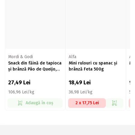
Mordi & Godi
Alfa
Ag
Snack din făină de tapioca
Mini rulouri cu spanac și
Mo
și brânză Pão de Queijo,
brânză Feta 500g
fără gluten 253g
27,49
Lei
18,49
Lei
9
106,96 Lei/kg
36,98 Lei/kg
52,
Adaugă în coș
2 x 17,75 Lei