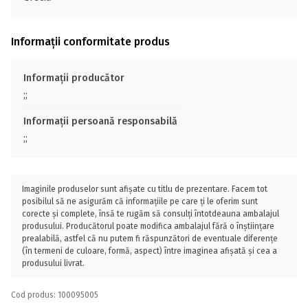
Informații conformitate produs
Informații producător
;;
Informații persoană responsabilă
;;
Imaginile produselor sunt afișate cu titlu de prezentare. Facem tot
posibilul să ne asigurăm că informațiile pe care ți le oferim sunt
corecte și complete, însă te rugăm să consulți întotdeauna ambalajul
produsului. Producătorul poate modifica ambalajul fără o înștiințare
prealabilă, astfel că nu putem fi răspunzători de eventuale diferențe
(în termeni de culoare, formă, aspect) între imaginea afișată și cea a
produsului livrat.
Cod produs: 100095005