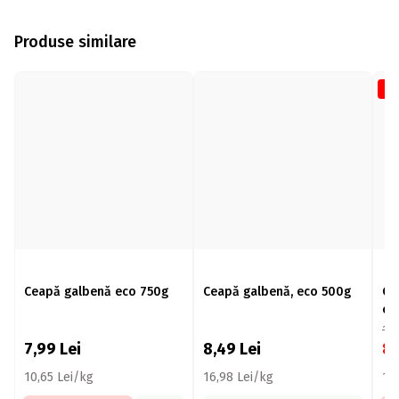
Produse similare
-3
Ceapă galbenă eco 750g
Ceapă galbenă, eco 500g
Ce
ec
12
7,99
Lei
8,49
Lei
8
10,65 Lei/kg
16,98 Lei/kg
17