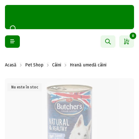
0
Acasă
Pet Shop
Câini
Hrană umedă câini
Nu este în stoc