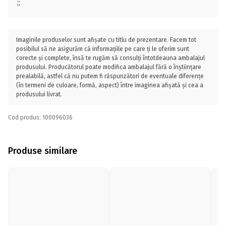
;;
Imaginile produselor sunt afișate cu titlu de prezentare. Facem tot
posibilul să ne asigurăm că informațiile pe care ți le oferim sunt
corecte și complete, însă te rugăm să consulți întotdeauna ambalajul
produsului. Producătorul poate modifica ambalajul fără o înștiințare
prealabilă, astfel că nu putem fi răspunzători de eventuale diferențe
(în termeni de culoare, formă, aspect) între imaginea afișată și cea a
produsului livrat.
Cod produs: 100096036
Produse similare