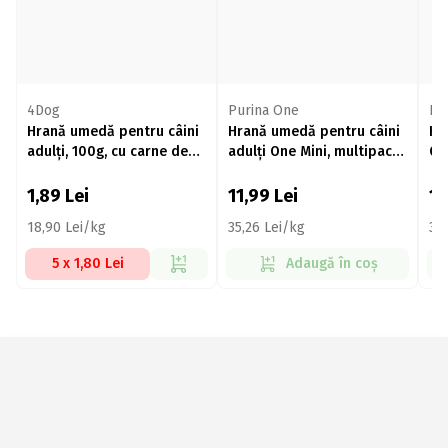
4Dog
Purina One
Pu
Hrană umedă pentru câini
Hrană umedă pentru câini
Hr
adulți, 100g, cu carne de
adulți One Mini, multipack
On
pui
- pui și morcov & vită și
- v
cartofi, 4 buc x 85g
pa
1,89
Lei
11,99
Lei
11
18,90 Lei/kg
35,26 Lei/kg
35
5 x 1,80 Lei
Adaugă în coș