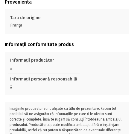
Provenienta
Tara de origine
Franţa
Informații conformitate produs
Informații producător
;;
Informații persoană responsabilă
;;
Imaginile produselor sunt afișate cu titlu de prezentare. Facem tot
posibilul să ne asigurăm că informațiile pe care ți le oferim sunt
corecte și complete, însă te rugăm să consulți întotdeauna ambalajul
produsului. Producătorul poate modifica ambalajul fără o înștiințare
prealabilă, astfel că nu putem fi răspunzători de eventuale diferențe