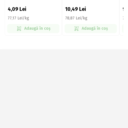
pui
pui
4,09
Lei
10,49
Lei
9
77,17 Lei/kg
78,87 Lei/kg
77
Adaugă în coș
Adaugă în coș