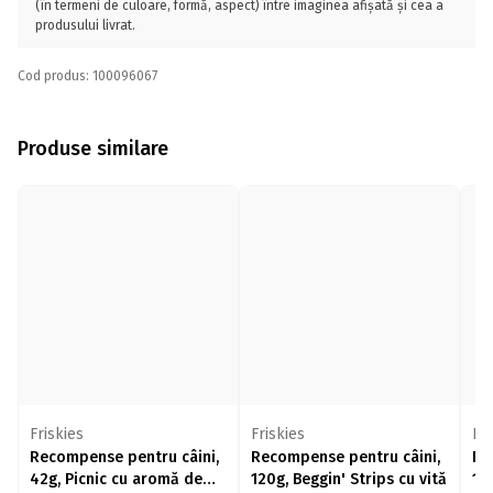
(în termeni de culoare, formă, aspect) între imaginea afișată și cea a
produsului livrat.
Cod produs: 100096067
Produse similare
Friskies
Friskies
Fri
Recompense pentru câini,
Recompense pentru câini,
Re
42g, Picnic cu aromă de
120g, Beggin' Strips cu vită
126