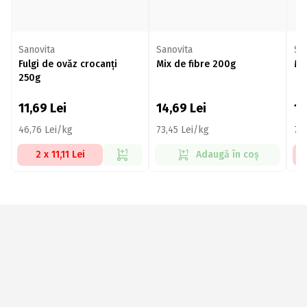
Sanovita
Sanovita
Sa
Fulgi de ovăz crocanți
Mix de fibre 200g
Mi
250g
11,69
Lei
14,69
Lei
1
46,76 Lei/kg
73,45 Lei/kg
77
2 x 11,11 Lei
Adaugă în coș