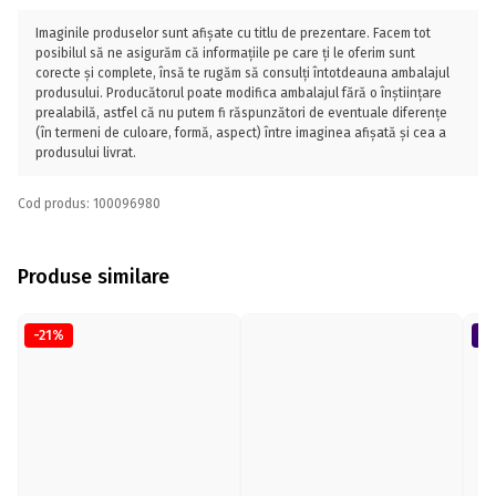
Imaginile produselor sunt afișate cu titlu de prezentare. Facem tot
posibilul să ne asigurăm că informațiile pe care ți le oferim sunt
corecte și complete, însă te rugăm să consulți întotdeauna ambalajul
produsului. Producătorul poate modifica ambalajul fără o înștiințare
prealabilă, astfel că nu putem fi răspunzători de eventuale diferențe
(în termeni de culoare, formă, aspect) între imaginea afișată și cea a
produsului livrat.
Cod produs: 100096980
Produse similare
-21%