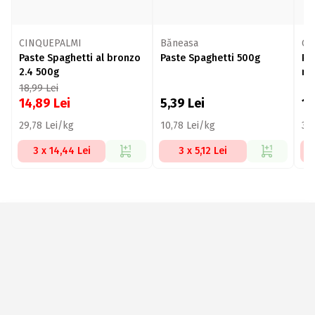
CINQUEPALMI
Băneasa
Gr
Paste Spaghetti al bronzo
Paste Spaghetti 500g
Pa
2.4 500g
mi
18,99
Lei
14,89
Lei
5,39
Lei
15
29,78 Lei/kg
10,78 Lei/kg
30
3 x 14,44 Lei
3 x 5,12 Lei