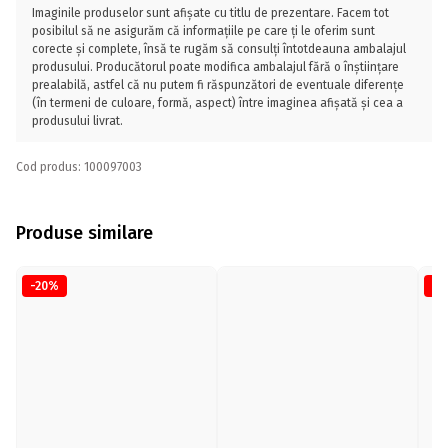
Imaginile produselor sunt afișate cu titlu de prezentare. Facem tot
posibilul să ne asigurăm că informațiile pe care ți le oferim sunt
corecte și complete, însă te rugăm să consulți întotdeauna ambalajul
produsului. Producătorul poate modifica ambalajul fără o înștiințare
prealabilă, astfel că nu putem fi răspunzători de eventuale diferențe
(în termeni de culoare, formă, aspect) între imaginea afișată și cea a
produsului livrat.
Cod produs: 100097003
Produse similare
-20%
-2