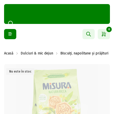
0
Acasă
Dulciuri & mic dejun
Biscuiți, napolitane și prăjituri
Nu este în stoc