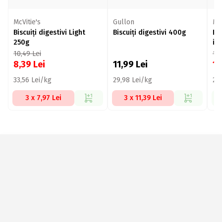
McVitie's
Gullon
McV
Biscuiți digestivi Light
Biscuiți digestivi 400g
Bis
250g
in
10,49
Lei
13
8,39
Lei
11,99
Lei
1
33,56 Lei/kg
29,98 Lei/kg
26
3 x 7,97 Lei
3 x 11,39 Lei