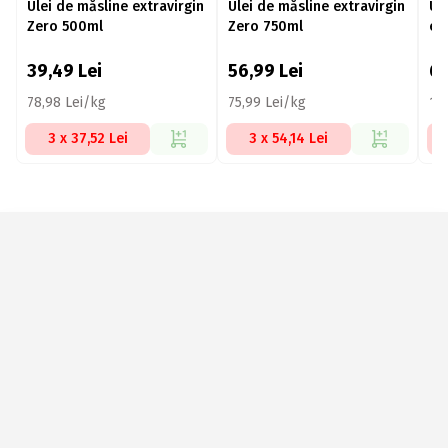
Ulei de măsline extravirgin
Ulei de măsline extravirgin
Ul
Zero 500ml
Zero 750ml
ec
39,49
Lei
56,99
Lei
6
78,98 Lei/kg
75,99 Lei/kg
12
3 x 37,52 Lei
3 x 54,14 Lei