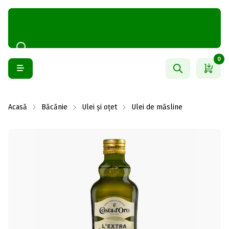
0
Acasă
Băcănie
Ulei și oțet
Ulei de măsline