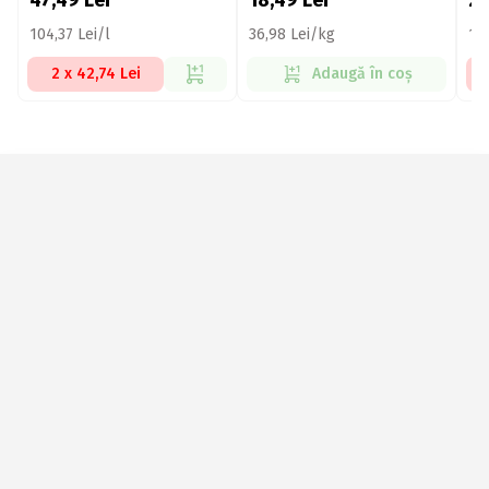
47,49
Lei
18,49
Lei
2
104,37 Lei/l
36,98 Lei/kg
18
2 x 42,74 Lei
Adaugă în coș