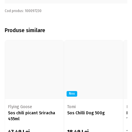
Cod produs: 100097230
Produse similare
Nou
Flying Goose
Tomi
BI
Sos chili picant Sriracha
Sos Chilli Dog 500g
Pa
455ml
12