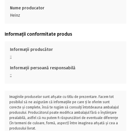
Nume producator
Heinz
Informații conformitate produs
Informații producător
;;
Informații persoană responsabilă
;;
Imaginile produselor sunt afișate cu titlu de prezentare. Facem tot
posibilul să ne asigurăm că informațiile pe care ți le oferim sunt
corecte și complete, însă te rugăm să consulți întotdeauna ambalajul
produsului. Producătorul poate modifica ambalajul fără o înștiințare
prealabilă, astfel că nu putem fi răspunzători de eventuale diferențe
(în termeni de culoare, formă, aspect) între imaginea afișată și cea a
produsului livrat.