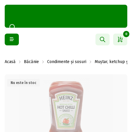
0
Acasă
Băcănie
Condimente și sosuri
Muștar, ketchup și
Nu este în stoc