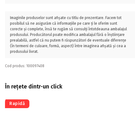
Imaginile produselor sunt afișate cu titlu de prezentare. Facem tot
posibilul să ne asigurăm că informațiile pe care ți le oferim sunt
corecte și complete, însă te rugăm să consulți întotdeauna ambalajul
produsului. Producătorul poate modifica ambalajul fără o înștiințare
prealabilă, astfel că nu putem fi răspunzători de eventuale diferențe
(în termeni de culoare, formă, aspect) între imaginea afișată și cea a
produsului livrat.
Cod produs: 100097408
În rețete dintr-un click
Rapidă