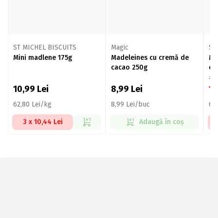
ST MICHEL BISCUITS
Magic
ST
Mini madlene 175g
Madeleines cu cremă de
Mi
cacao 250g
ci
12
10,99
Lei
8,99
Lei
1
62,80 Lei/kg
8,99 Lei/buc
62
3 x 10,44 Lei
Adaugă în coș