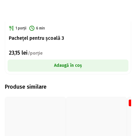
1 porții
6 min
Pachețel pentru școală 3
23,15
lei
/porție
Adaugă în coș
Produse similare
-1