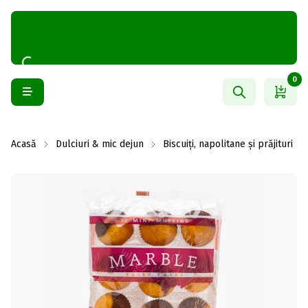
0
Acasă
Dulciuri & mic dejun
Biscuiți, napolitane și prăjituri