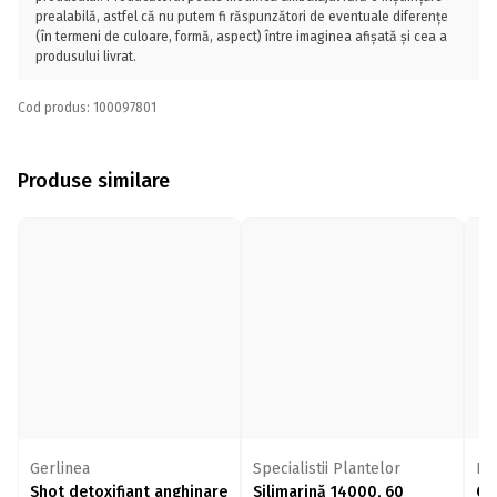
prealabilă, astfel că nu putem fi răspunzători de eventuale diferențe
(în termeni de culoare, formă, aspect) între imaginea afișată și cea a
produsului livrat.
Cod produs: 100097801
Produse similare
Gerlinea
Specialistii Plantelor
Re
Shot detoxifiant anghinare
Silimarină 14000, 60
Cu