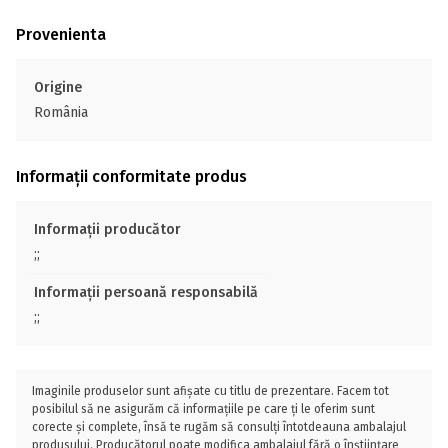
Provenienta
Origine
România
Informații conformitate produs
Informații producător
;;
Informații persoană responsabilă
;;
Imaginile produselor sunt afișate cu titlu de prezentare. Facem tot
posibilul să ne asigurăm că informațiile pe care ți le oferim sunt
corecte și complete, însă te rugăm să consulți întotdeauna ambalajul
produsului. Producătorul poate modifica ambalajul fără o înștiințare