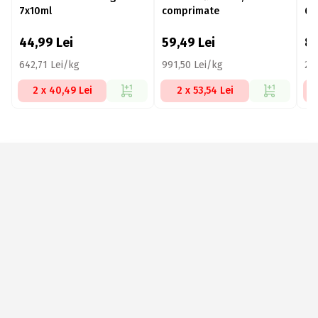
7x10ml
comprimate
60
44,99
Lei
59,49
Lei
8
642,71 Lei/kg
991,50 Lei/kg
27
2 x 40,49 Lei
2 x 53,54 Lei