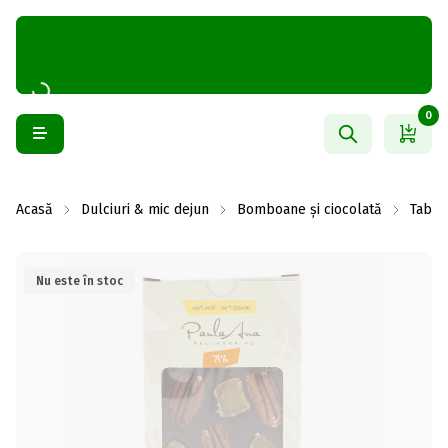
0
Acasă
Dulciuri & mic dejun
Bomboane și ciocolată
Table
Nu este în stoc