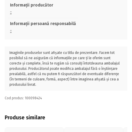
Informații producător
;;
Informații persoană responsabilă
;;
Imaginile produselor sunt afișate cu titlu de prezentare. Facem tot
posibilul să ne asigurăm că informațiile pe care ți le oferim sunt
corecte și complete, însă te rugăm să consulți întotdeauna ambalajul
produsului. Producătorul poate modifica ambalajul fără o înștiințare
prealabilă, astfel că nu putem fi răspunzători de eventuale diferențe
(în termeni de culoare, formă, aspect) între imaginea afișată și cea a
produsului livrat.
Cod produs: 100098424
Produse similare