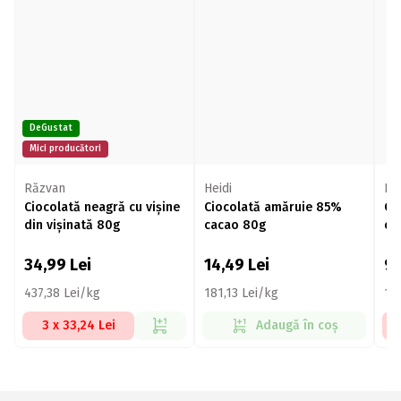
DeGustat
Mici producători
Răzvan
Heidi
Ka
Ciocolată neagră cu vișine
Ciocolată amăruie 85%
Ci
din vișinată 80g
cacao 80g
ca
34,99
Lei
14,49
Lei
9,
437,38 Lei/kg
181,13 Lei/kg
11
3 x 33,24 Lei
Adaugă în coș