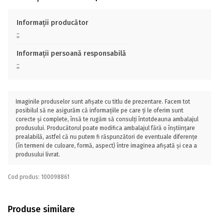
Informații producător
;;
Informații persoană responsabilă
;;
Imaginile produselor sunt afișate cu titlu de prezentare. Facem tot
posibilul să ne asigurăm că informațiile pe care ți le oferim sunt
corecte și complete, însă te rugăm să consulți întotdeauna ambalajul
produsului. Producătorul poate modifica ambalajul fără o înștiințare
prealabilă, astfel că nu putem fi răspunzători de eventuale diferențe
(în termeni de culoare, formă, aspect) între imaginea afișată și cea a
produsului livrat.
Cod produs: 100098861
Produse similare