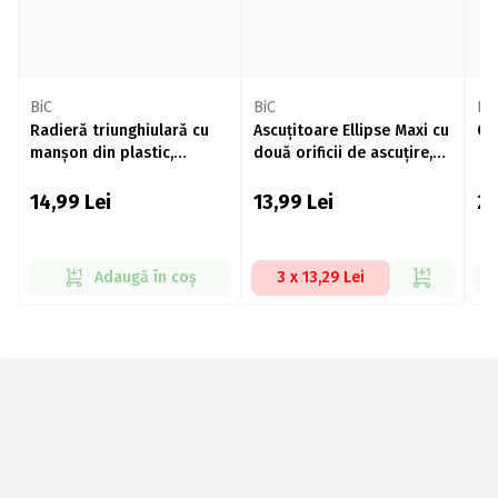
BiC
BiC
Bi
Radieră triunghiulară cu
Ascuțitoare Ellipse Maxi cu
Co
manșon din plastic,
două orificii de ascuțire,
diverse culori
diverse culori
14,99
Lei
13,99
Lei
2
Adaugă în coș
3 x 13,29 Lei