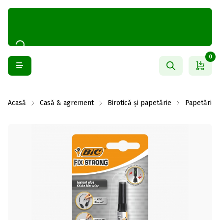
0
Acasă
Casă & agrement
Birotică și papetărie
Papetărie ș