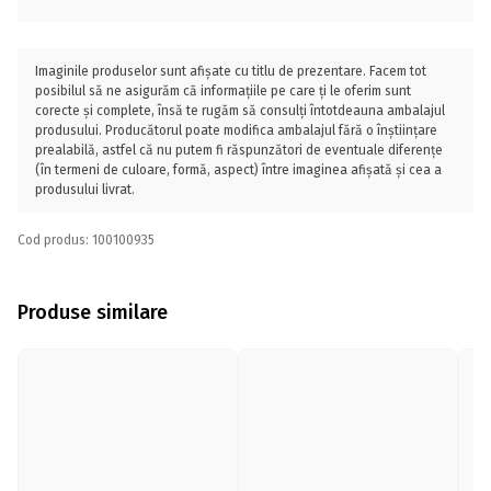
Imaginile produselor sunt afișate cu titlu de prezentare. Facem tot
posibilul să ne asigurăm că informațiile pe care ți le oferim sunt
corecte și complete, însă te rugăm să consulți întotdeauna ambalajul
produsului. Producătorul poate modifica ambalajul fără o înștiințare
prealabilă, astfel că nu putem fi răspunzători de eventuale diferențe
(în termeni de culoare, formă, aspect) între imaginea afișată și cea a
produsului livrat.
Cod produs: 100100935
Produse similare