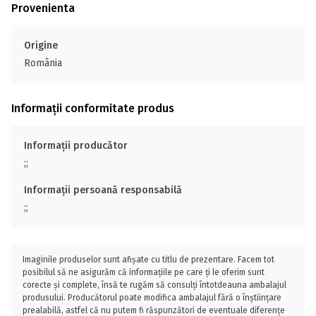
Provenienta
Origine
România
Informații conformitate produs
Informații producător
;;
Informații persoană responsabilă
;;
Imaginile produselor sunt afișate cu titlu de prezentare. Facem tot
posibilul să ne asigurăm că informațiile pe care ți le oferim sunt
corecte și complete, însă te rugăm să consulți întotdeauna ambalajul
produsului. Producătorul poate modifica ambalajul fără o înștiințare
prealabilă, astfel că nu putem fi răspunzători de eventuale diferențe