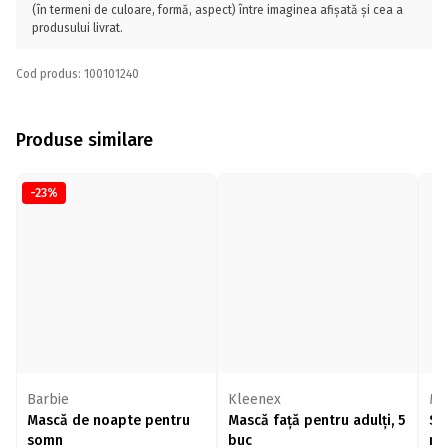
(în termeni de culoare, formă, aspect) între imaginea afișată și cea a
produsului livrat.
Cod produs: 100101240
Produse similare
-23%
Barbie
Kleenex
Ma
Mască de noapte pentru
Mască față pentru adulți, 5
Se
somn
buc
mă