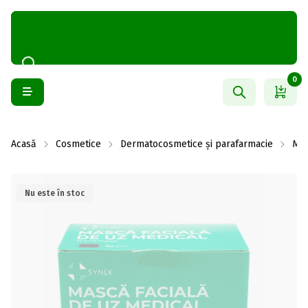
0
Acasă
Cosmetice
Dermatocosmetice și parafarmacie
Măș
Nu este în stoc