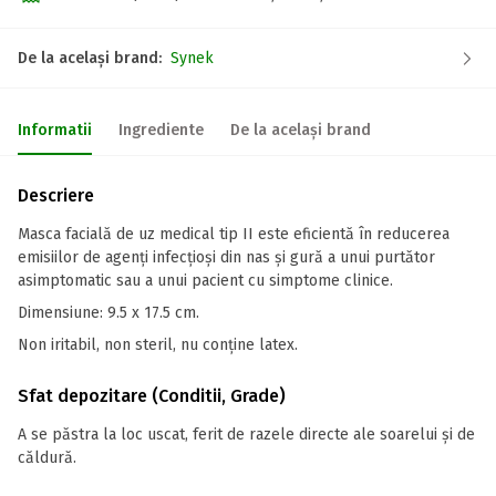
De la același brand:
Synek
Informatii
Ingrediente
De la același brand
Descriere
Masca facială de uz medical tip II este eficientă în reducerea
emisiilor de agenți infecțioși din nas și gură a unui purtător
asimptomatic sau a unui pacient cu simptome clinice.
Dimensiune: 9.5 x 17.5 cm.
Non iritabil, non steril, nu conține latex.
Sfat depozitare (Conditii, Grade)
A se păstra la loc uscat, ferit de razele directe ale soarelui și de
căldură.