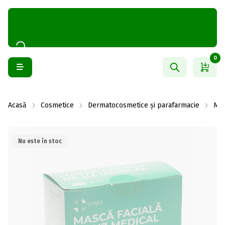
0
Acasă
Cosmetice
Dermatocosmetice și parafarmacie
Măș
Nu este în stoc