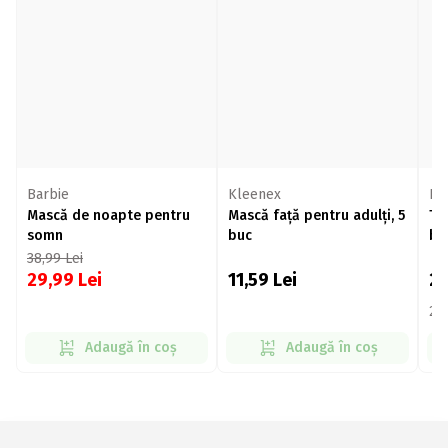
Barbie
Kleenex
Fa
Mască de noapte pentru
Mască față pentru adulți, 5
Tr
somn
buc
ba
38,99
Lei
29,99
Lei
11,59
Lei
2
227
Adaugă în coș
Adaugă în coș