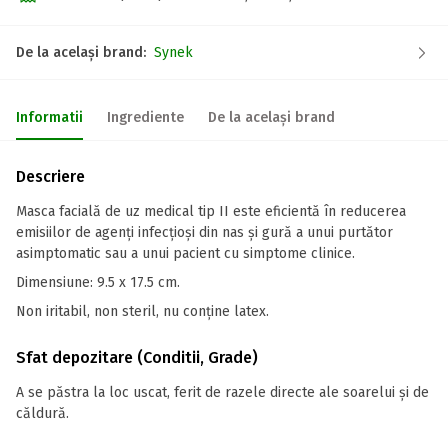
De la același brand:
Synek
Informatii
Ingrediente
De la același brand
Descriere
Masca facială de uz medical tip II este eficientă în reducerea
emisiilor de agenți infecțioși din nas și gură a unui purtător
asimptomatic sau a unui pacient cu simptome clinice.
Dimensiune: 9.5 x 17.5 cm.
Non iritabil, non steril, nu conține latex.
Sfat depozitare (Conditii, Grade)
A se păstra la loc uscat, ferit de razele directe ale soarelui și de
căldură.