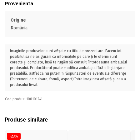
Provenienta
Origine
România
Imaginile produselor sunt afișate cu titlu de prezentare. Facem tot
posibilul să ne asigurăm că informațiile pe care ți le oferim sunt
corecte și complete, însă te rugăm să consulți întotdeauna ambalajul
produsului. Producătorul poate modifica ambalajul fără o înștiințare
prealabilă, astfel că nu putem fi răspunzători de eventuale diferențe
(în termeni de culoare, formă, aspect) între imaginea afișată și cea a
produsului livrat.
Cod produs: 100101241
Produse similare
-23%