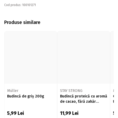
Cod produs: 100101271
Produse similare
Müller
STAY STRONG
Mü
Budincă de griș 200g
Budincă proteică cu aromă
Or
de cacao, fără zahăr
fi
adăugat, 200g
5,99
Lei
11,99
Lei
5,