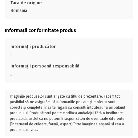
Tara de origine
Romania
Informații conformitate produs
Informații producător
;;
Informații persoană responsabilă
;;
Imaginile produselor sunt afișate cu titlu de prezentare. Facem tot
posibilul să ne asigurăm că informațiile pe care ți le oferim sunt
corecte și complete, însă te rugăm să consulți întotdeauna ambalajul
produsului. Producătorul poate modifica ambalajul fără o înștiințare
prealabilă, astfel că nu putem fi răspunzători de eventuale diferențe
(în termeni de culoare, formă, aspect) între imaginea afișată și cea a
produsului livrat.