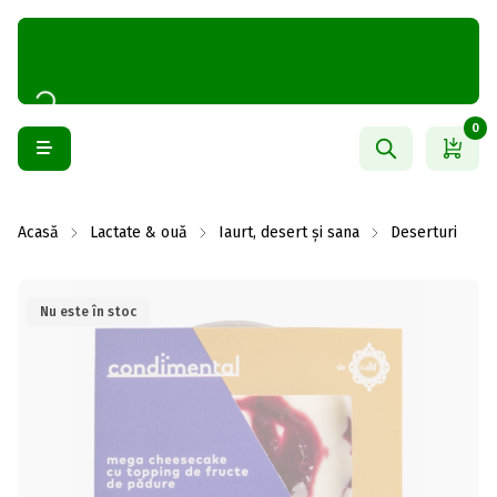
0
Acasă
Lactate & ouă
Iaurt, desert și sana
Deserturi
Nu este în stoc