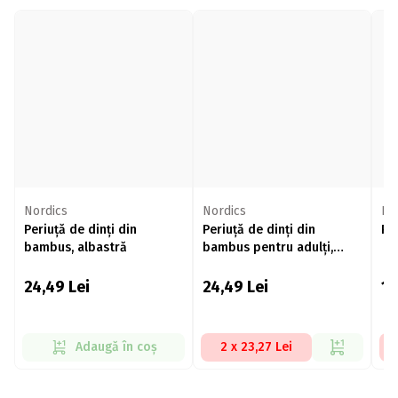
Nordics
Nordics
La
Periuță de dinți din
Periuță de dinți din
Pe
bambus, albastră
bambus pentru adulți,
galbenă
24,49
Lei
24,49
Lei
1
Adaugă în coș
2 x 23,27 Lei