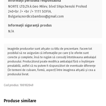
Informații persoană responsabilă
NORTE LTD;Zh.k.Geo Milev, blvd Shipchenski Prohod
240<br /> <br /> 1111 SOFIA,
Bulgaria;nordicsbamboo@gmail.com
Informații siguranță produs
N/A
Imaginile produselor sunt afișate cu titlu de prezentare. Facem tot
posibilul să ne asigurăm că informațiile pe care ți le oferim sunt
corecte și complete, însă te rugăm să consulți întotdeauna ambalajul
produsului. Producătorul poate modifica ambalajul fără o înștiințare
prealabilă, astfel că nu putem fi răspunzători de eventuale diferențe
(în termeni de culoare, formă, aspect) între imaginea afișată și cea a
produsului livrat.
Cod produs: 100102049
Produse similare