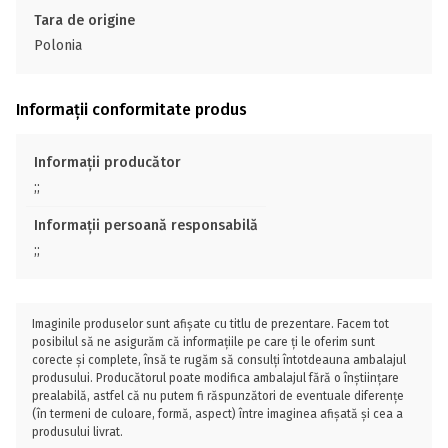
Tara de origine
Polonia
Informații conformitate produs
Informații producător
;;
Informații persoană responsabilă
;;
Imaginile produselor sunt afișate cu titlu de prezentare. Facem tot
posibilul să ne asigurăm că informațiile pe care ți le oferim sunt
corecte și complete, însă te rugăm să consulți întotdeauna ambalajul
produsului. Producătorul poate modifica ambalajul fără o înștiințare
prealabilă, astfel că nu putem fi răspunzători de eventuale diferențe
(în termeni de culoare, formă, aspect) între imaginea afișată și cea a
produsului livrat.