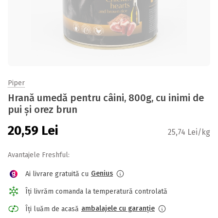
Piper
Hrană umedă pentru câini, 800g, cu inimi de
pui și orez brun
20,59
Lei
25,74 Lei/kg
Avantajele Freshful:
Genius
Ai livrare gratuită cu
Îți livrăm comanda la temperatură controlată
ambalajele cu garanție
Îți luăm de acasă