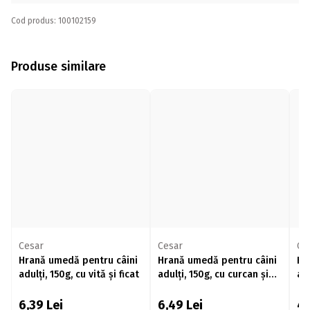
Cod produs: 100102159
Produse similare
Cesar
Cesar
Ce
Hrană umedă pentru câini
Hrană umedă pentru câini
Hr
adulți, 150g, cu vită și ficat
adulți, 150g, cu curcan și
adu
vită
le
6,39
Lei
6,49
Lei
4