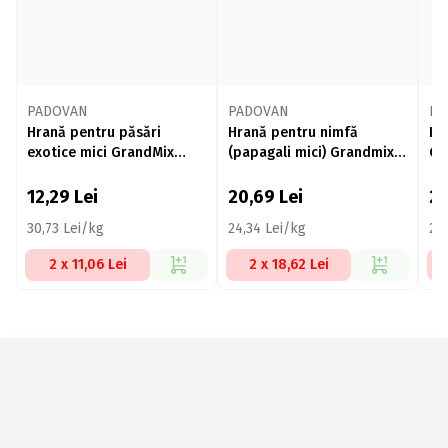
PADOVAN
PADOVAN
PA
Hrană pentru păsări
Hrană pentru nimfă
Hr
exotice mici GrandMix
(papagali mici) Grandmix
Gr
400g
850g
12,29
Lei
20,69
Lei
2
30,73 Lei/kg
24,34 Lei/kg
23
2 x 11,06 Lei
2 x 18,62 Lei