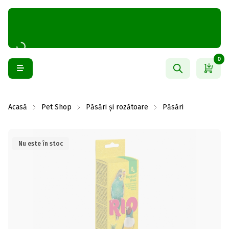
0
Acasă
Pet Shop
Păsări și rozătoare
Păsări
Nu este în stoc