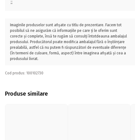
;;
Imaginile produselor sunt afișate cu titlu de prezentare. Facem tot
posibilul să ne asigurăm că informațiile pe care ți le oferim sunt
corecte și complete, însă te rugăm să consulți întotdeauna ambalajul
produsului. Producătorul poate modifica ambalajul fără o înștiințare
prealabilă, astfel că nu putem fi răspunzători de eventuale diferențe
(în termeni de culoare, formă, aspect) între imaginea afișată și cea a
produsului livrat.
Cod produs: 100102730
Produse similare