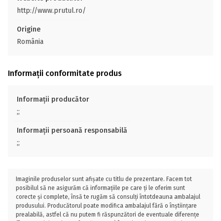
http://www.prutul.ro/
Origine
România
Informații conformitate produs
Informații producător
;;
Informații persoană responsabilă
;;
Imaginile produselor sunt afișate cu titlu de prezentare. Facem tot
posibilul să ne asigurăm că informațiile pe care ți le oferim sunt
corecte și complete, însă te rugăm să consulți întotdeauna ambalajul
produsului. Producătorul poate modifica ambalajul fără o înștiințare
prealabilă, astfel că nu putem fi răspunzători de eventuale diferențe