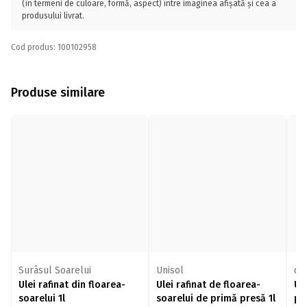
(în termeni de culoare, formă, aspect) între imaginea afișată și cea a
produsului livrat.
Cod produs: 100102958
Produse similare
Surâsul Soarelui
Unisol
de
Ulei rafinat din floarea-
Ulei rafinat de floarea-
Ul
soarelui 1l
soarelui de primă presă 1l
pre