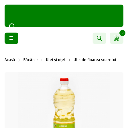
0
Acasă
Băcănie
Ulei și oțet
Ulei de floarea soarelui