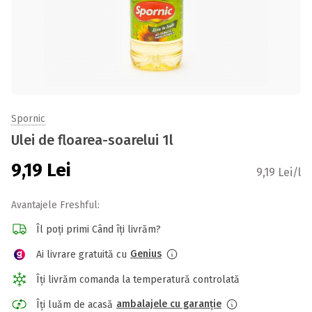
Spornic
Ulei de floarea-soarelui 1l
9,19
Lei
9,19 Lei/l
Avantajele Freshful:
Îl poți primi Când îți livrăm?
Genius
Ai livrare gratuită cu
Îți livrăm comanda la temperatură controlată
ambalajele cu garanție
Îți luăm de acasă