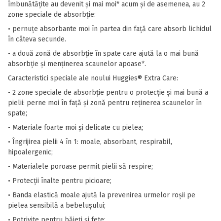
îmbunătățite au devenit și mai moi* acum și de asemenea, au 2
zone speciale de absorbție:
• pernuțe absorbante moi în partea din față care absorb lichidul
în câteva secunde.
• a două zonă de absorbție în spate care ajută la o mai bună
absorbție și menținerea scaunelor apoase*.
Caracteristici speciale ale noului Huggies® Extra Care:
• 2 zone speciale de absorbţie pentru o protecţie și mai bună a
pielii: perne moi în față și zonă pentru reţinerea scaunelor în
spate;
• Materiale foarte moi și delicate cu pielea;
• Îngrijirea pielii 4 în 1: moale, absorbant, respirabil,
hipoalergenic;
• Materialele poroase permit pielii să respire;
• Protecții înalte pentru picioare;
• Banda elastică moale ajută la prevenirea urmelor roșii pe
pielea sensibilă a bebelușului;
• Potrivite pentru băieți și fete;