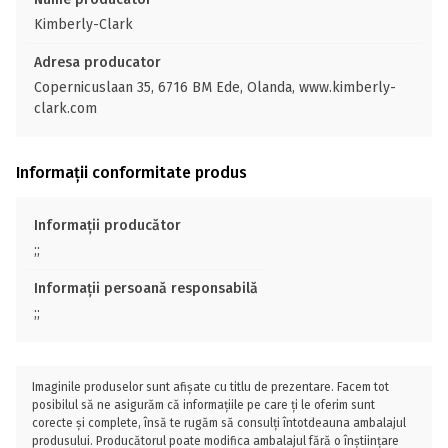
Kimberly-Clark
Adresa producator
Copernicuslaan 35, 6716 BM Ede, Olanda, www.kimberly-
clark.com
Informații conformitate produs
Informații producător
;;
Informații persoană responsabilă
;;
Imaginile produselor sunt afișate cu titlu de prezentare. Facem tot
posibilul să ne asigurăm că informațiile pe care ți le oferim sunt
corecte și complete, însă te rugăm să consulți întotdeauna ambalajul
produsului. Producătorul poate modifica ambalajul fără o înștiințare