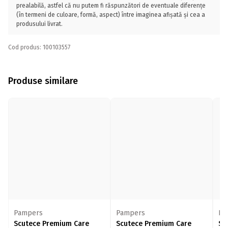
prealabilă, astfel că nu putem fi răspunzători de eventuale diferențe
(în termeni de culoare, formă, aspect) între imaginea afișată și cea a
produsului livrat.
Cod produs: 100103557
Produse similare
Pampers
Pampers
Pa
Scutece Premium Care
Scutece Premium Care
Sc