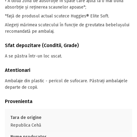
• A două zonă de absorbție în spate care ajută la o mai bună
absorbție și reţinerea scaunelor apoase*;
*faţă de produsul actual scutece Huggies® Elite Soft.
Alegeți mărimea scutecului în funcție de greutatea bebelușului
recomandată pe ambalaj.
Sfat depozitare (Conditii, Grade)
A se păstra într-un loc uscat.
Atentionari
Ambalaje din plastic - pericol de sufocare. Păstrați ambalajele
departe de copii.
Provenienta
Tara de origine
Republica Cehă
Nume producator