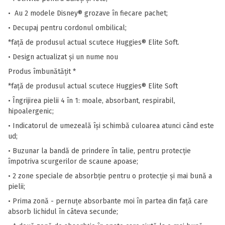
• Au 2 modele Disney® grozave în fiecare pachet;
• Decupaj pentru cordonul ombilical;
*faţă de produsul actual scutece Huggies® Elite Soft.
• Design actualizat și un nume nou
Produs îmbunătăţit *
*faţă de produsul actual scutece Huggies® Elite Soft
• Îngrijirea pielii 4 în 1: moale, absorbant, respirabil,
hipoalergenic;
• Indicatorul de umezeală îşi schimbă culoarea atunci când este
ud;
• Buzunar la bandă de prindere în talie, pentru protecție
împotriva scurgerilor de scaune apoase;
• 2 zone speciale de absorbție pentru o protecție și mai bună a
pielii;
• Prima zonă - pernuţe absorbante moi în partea din față care
absorb lichidul în câteva secunde;