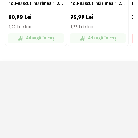
nou-născut, mărimea 1, 2-
nou-născut, mărimea 1, 2-
mă
5kg, 50 buc
5kg, 72 buc
3k
60,99
Lei
95,99
Lei
3
1,22 Lei/buc
1,33 Lei/buc
1,
Adaugă în coș
Adaugă în coș