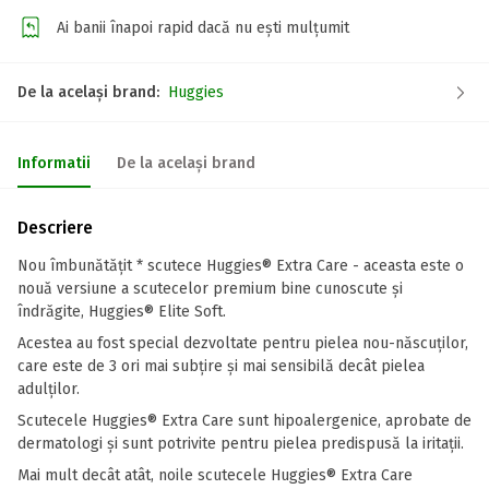
Ai banii înapoi rapid dacă nu ești mulțumit
De la același brand:
Huggies
Informatii
De la același brand
Descriere
Nou îmbunătățit * scutece Huggies® Extra Care - aceasta este o
nouă versiune a scutecelor premium bine cunoscute și
îndrăgite, Huggies® Elite Soft.
Acestea au fost special dezvoltate pentru pielea nou-născuților,
care este de 3 ori mai subțire și mai sensibilă decât pielea
adulților.
Scutecele Huggies® Extra Care sunt hipoalergenice, aprobate de
dermatologi şi sunt potrivite pentru pielea predispusă la iritații.
Mai mult decât atât, noile scutecele Huggies® Extra Care