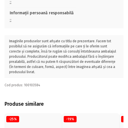
;;
Informații persoană responsabilă
;;
Imaginile produselor sunt afișate cu titlu de prezentare. Facem tot
posibilul să ne asigurăm că informațiile pe care ți le oferim sunt
corecte și complete, însă te rugăm să consulți întotdeauna ambalajul
produsului. Producătorul poate modifica ambalajul fără o înștiințare
prealabilă, astfel că nu putem fi răspunzători de eventuale diferențe
(în termeni de culoare, formă, aspect) între imaginea afișată și cea a
produsului livrat.
Cod produs: 100103584
Produse similare
-25%
-19%
-2