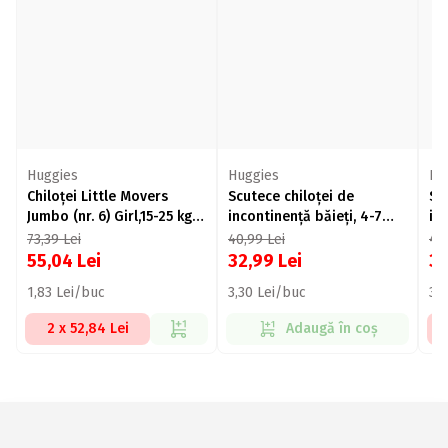
Huggies
Huggies
Hu
Chiloței Little Movers
Scutece chiloței de
Sc
Jumbo (nr. 6) Girl,15-25 kg,
incontinență băieți, 4-7
in
30 buc.
ani, 17-30kg, 10 buc
an
73,39
Lei
40,99
Lei
40
55,04
Lei
32,99
Lei
3
1,83 Lei/buc
3,30 Lei/buc
3,
2 x 52,84 Lei
Adaugă în coș