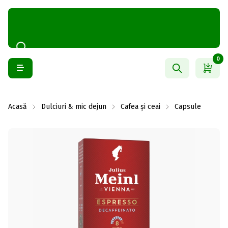
0
Acasă
Dulciuri & mic dejun
Cafea și ceai
Capsule