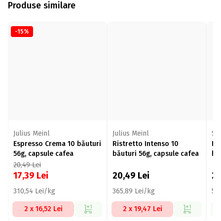
Produse similare
-15%
Julius Meinl
Julius Meinl
St
Espresso Crema 10 băuturi
Ristretto Intenso 10
Ho
56g, capsule cafea
băuturi 56g, capsule cafea
bă
20,49
Lei
17,39
Lei
20,49
Lei
2
310,54 Lei/kg
365,89 Lei/kg
51
2 x 16,52 Lei
2 x 19,47 Lei