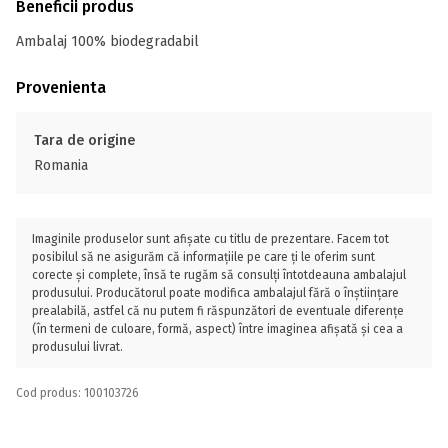
Beneficii produs
Ambalaj 100% biodegradabil
Provenienta
Tara de origine
Romania
Imaginile produselor sunt afișate cu titlu de prezentare. Facem tot
posibilul să ne asigurăm că informațiile pe care ți le oferim sunt
corecte și complete, însă te rugăm să consulți întotdeauna ambalajul
produsului. Producătorul poate modifica ambalajul fără o înștiințare
prealabilă, astfel că nu putem fi răspunzători de eventuale diferențe
(în termeni de culoare, formă, aspect) între imaginea afișată și cea a
produsului livrat.
Cod produs: 100103726