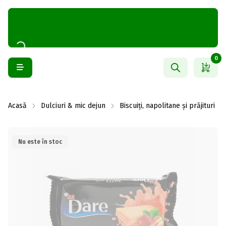
0
Acasă
Dulciuri & mic dejun
Biscuiți, napolitane și prăjituri
Nu este în stoc