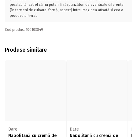
prealabilă, astfel că nu putem fi răspunzători de eventuale diferențe
(în termeni de culoare, formă, aspect) între imaginea afișată și cea a
produsului livrat.
Cod produs: 100103849
Produse similare
Dare
Dare
Da
Napolitană cu cremă de
Napolitană cu cremă de
Ba