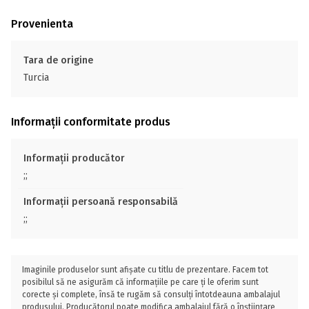
Provenienta
Tara de origine
Turcia
Informații conformitate produs
Informații producător
;;
Informații persoană responsabilă
;;
Imaginile produselor sunt afișate cu titlu de prezentare. Facem tot
posibilul să ne asigurăm că informațiile pe care ți le oferim sunt
corecte și complete, însă te rugăm să consulți întotdeauna ambalajul
produsului. Producătorul poate modifica ambalajul fără o înștiințare