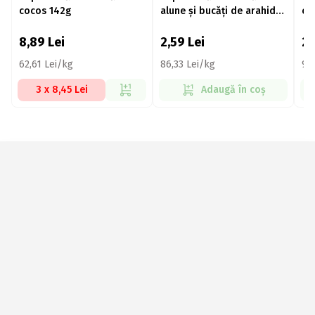
cocos 142g
alune și bucăți de arahide,
ca
29g
ci
na
8,89
Lei
2,59
Lei
2
62,61 Lei/kg
86,33 Lei/kg
99
3 x 8,45 Lei
Adaugă în coș