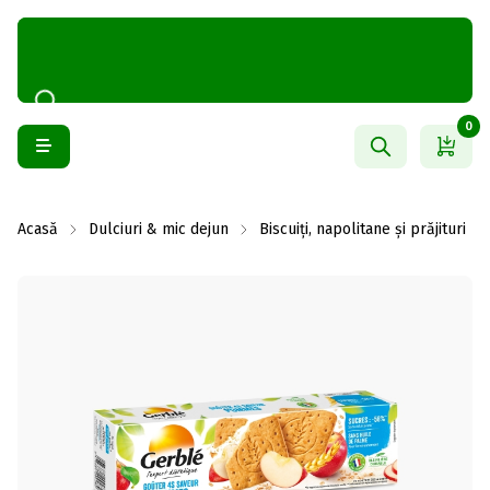
0
Acasă
Dulciuri & mic dejun
Biscuiți, napolitane și prăjituri