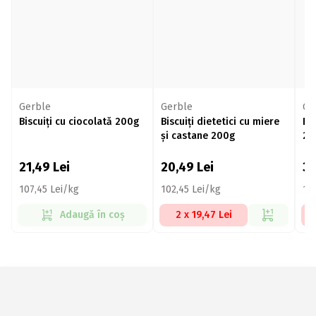
Gerble
Gerble
Ge
Biscuiți cu ciocolată 200g
Biscuiți dietetici cu miere
Bi
și castane 200g
20
21,49
Lei
20,49
Lei
3
107,45 Lei/kg
102,45 Lei/kg
17
Adaugă în coș
2 x 19,47 Lei