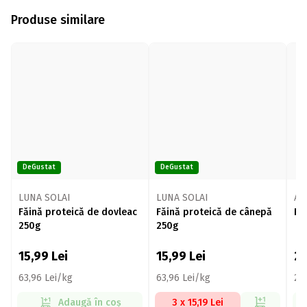
Produse similare
DeGustat
DeGustat
LUNA SOLAI
LUNA SOLAI
All
Făină proteică de dovleac
Făină proteică de cânepă
Fă
250g
250g
15,99
Lei
15,99
Lei
2
63,96 Lei/kg
63,96 Lei/kg
23
Adaugă în coș
3 x 15,19 Lei