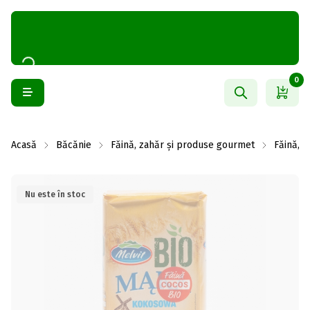
0
Acasă
Băcănie
Făină, zahăr și produse gourmet
Făină, m
Nu este în stoc