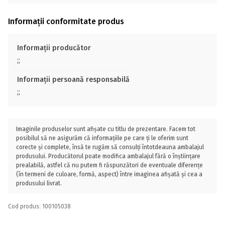
Informații conformitate produs
Informații producător
;;
Informații persoană responsabilă
;;
Imaginile produselor sunt afișate cu titlu de prezentare. Facem tot
posibilul să ne asigurăm că informațiile pe care ți le oferim sunt
corecte și complete, însă te rugăm să consulți întotdeauna ambalajul
produsului. Producătorul poate modifica ambalajul fără o înștiințare
prealabilă, astfel că nu putem fi răspunzători de eventuale diferențe
(în termeni de culoare, formă, aspect) între imaginea afișată și cea a
produsului livrat.
Cod produs: 100105038