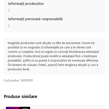
Informații producător
;;
Informații persoană responsabilă
;;
Imaginile produselor sunt afișate cu titlu de prezentare. Facem tot
posibilul să ne asigurăm că informațiile pe care ți le oferim sunt
corecte și complete, însă te rugăm să consulți întotdeauna ambalajul
produsului. Producătorul poate modifica ambalajul fără o înștiințare
prealabilă, astfel că nu putem fi răspunzători de eventuale diferențe
(în termeni de culoare, formă, aspect) între imaginea afișată și cea a
produsului livrat.
Cod produs: 100105151
Produse similare