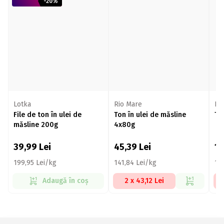
-20%
Lotka
Rio Mare
Ri
File de ton în ulei de
Ton în ulei de măsline
To
măsline 200g
4x80g
39,99
Lei
45,39
Lei
1
199,95 Lei/kg
141,84 Lei/kg
12
Adaugă în coș
2 x 43,12 Lei