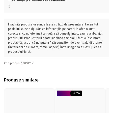
;;
Imaginile produselor sunt afișate cu titlu de prezentare. Facem tot
posibilul să ne asigurăm că informațiile pe care ți le oferim sunt
corecte și complete, însă te rugăm să consulți întotdeauna ambalajul
produsului. Producătorul poate modifica ambalajul fără o înștiințare
prealabilă, astfel că nu putem fi răspunzători de eventuale diferențe
(în termeni de culoare, formă, aspect) între imaginea afișată și cea a
produsului livrat.
Cod produs: 100105153
Produse similare
-20%