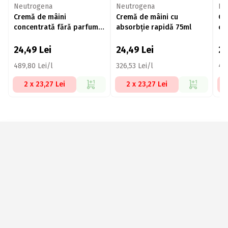
Neutrogena
Neutrogena
Ne
Cremă de mâini
Cremă de mâini cu
Cr
concentrată fără parfum
absorbție rapidă 75ml
co
pentru piele extrem de
50
uscată 50ml
24,49
Lei
24,49
Lei
2
489,80 Lei/l
326,53 Lei/l
48
2 x 23,27 Lei
2 x 23,27 Lei