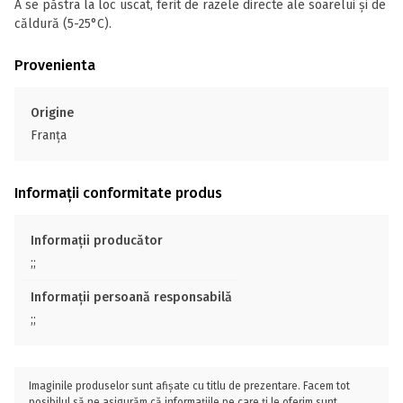
A se păstra la loc uscat, ferit de razele directe ale soarelui și de
căldură (5-25°C).
Provenienta
Origine
Franţa
Informații conformitate produs
Informații producător
;;
Informații persoană responsabilă
;;
Imaginile produselor sunt afișate cu titlu de prezentare. Facem tot
posibilul să ne asigurăm că informațiile pe care ți le oferim sunt