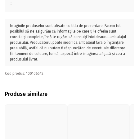
;;
Imaginile produselor sunt afișate cu titlu de prezentare. Facem tot
posibilul să ne asigurăm că informațiile pe care ți le oferim sunt
corecte și complete, însă te rugăm să consulți întotdeauna ambalajul
produsului. Producătorul poate modifica ambalajul fără o înștiințare
prealabilă, astfel că nu putem fi răspunzători de eventuale diferențe
(în termeni de culoare, formă, aspect) între imaginea afișată și cea a
produsului livrat.
Cod produs: 100106542
Produse similare