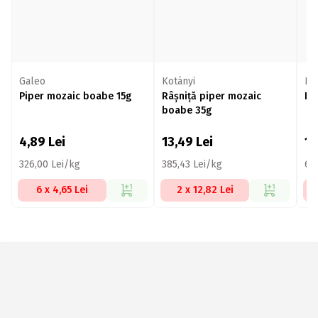
Galeo
Kotányi
KA
Piper mozaic boabe 15g
Râșniță piper mozaic
Ie
boabe 35g
4,89
Lei
13,49
Lei
11
326,00 Lei/kg
385,43 Lei/kg
63
6 x 4,65 Lei
2 x 12,82 Lei