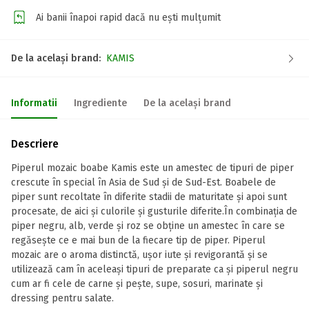
Ai banii înapoi rapid dacă nu ești mulțumit
De la același brand:
KAMIS
Informatii
Ingrediente
De la același brand
Descriere
Piperul mozaic boabe Kamis este un amestec de tipuri de piper
crescute în special în Asia de Sud şi de Sud-Est. Boabele de
piper sunt recoltate în diferite stadii de maturitate şi apoi sunt
procesate, de aici şi culorile şi gusturile diferite.În combinaţia de
piper negru, alb, verde şi roz se obţine un amestec în care se
regăseşte ce e mai bun de la fiecare tip de piper. Piperul
mozaic are o aroma distinctă, uşor iute şi revigorantă şi se
utilizează cam în aceleaşi tipuri de preparate ca şi piperul negru
cum ar fi cele de carne şi peşte, supe, sosuri, marinate şi
dressing pentru salate.