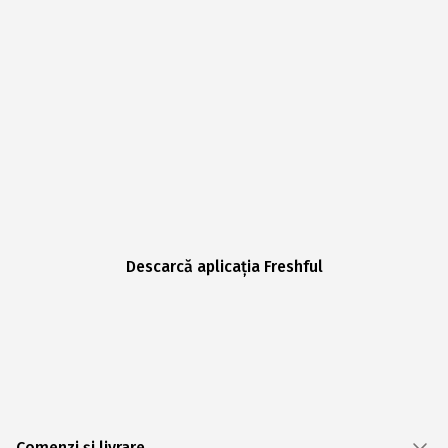
Descarcă aplicația Freshful
Comenzi și livrare