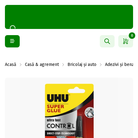
0
Acasă
Casă & agrement
Bricolaj și auto
Adezivi și benzi 