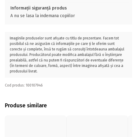
Informații siguranță produs
A nu se lasa la indemana copiilor
Imaginile produselor sunt afișate cu titlu de prezentare. Facem tot
posibilul să ne asigurăm că informațiile pe care ți le oferim sunt
corecte și complete, însă te rugăm să consulți întotdeauna ambalajul
produsului. Producătorul poate modifica ambalajul fără o înștiințare
prealabilă, astfel că nu putem fi răspunzători de eventuale diferențe
(în termeni de culoare, formă, aspect) între imaginea afișată și cea a
produsului livrat.
Cod produs: 100107946
Produse similare