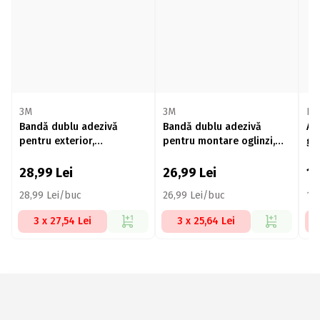
3M
3M
LO
Bandă dublu adezivă
Bandă dublu adezivă
Ad
pentru exterior,
pentru montare oglinzi,
gl
19mmx1.5m, Scotch-Fix
19mmx1.5m, Scotch-Fix 3M
Ge
Extreme 3M
28,99
Lei
26,99
Lei
1
28,99 Lei/buc
26,99 Lei/buc
15
3 x 27,54 Lei
3 x 25,64 Lei