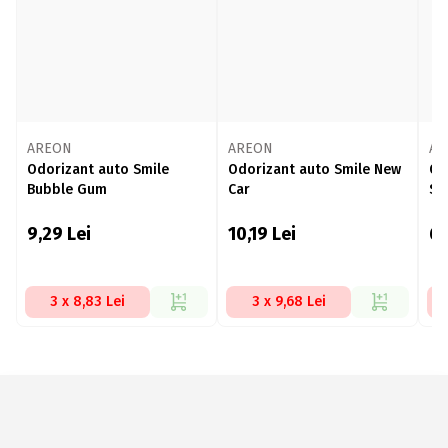
AREON
AREON
AR
Odorizant auto Smile
Odorizant auto Smile New
Od
Bubble Gum
Car
Sil
9,29
Lei
10,19
Lei
6,
3 x 8,83 Lei
3 x 9,68 Lei