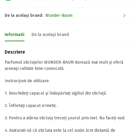
De la același brand:
Wunder-Baum
Informatii
De la același brand
Descriere
Parfumul sticluțelor WUNDER-BAUM durează mai mult și oferă
aceeași calitate bine cunoscută.
Instrucțiuni de utilizare:
1. Deschideți capacul și îndepărtați sigiliul din sticluță.
2. Înfiletați capacul ermetic.
3. Pentru a atârna sticluța treceți șnurul prin inel. Nu faceți nod.
4. Asigurați-vă că sticluța este la cel puțin 3cm distanță de