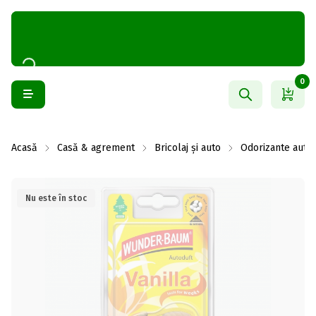
0
Acasă
Casă & agrement
Bricolaj și auto
Odorizante auto
Nu este în stoc