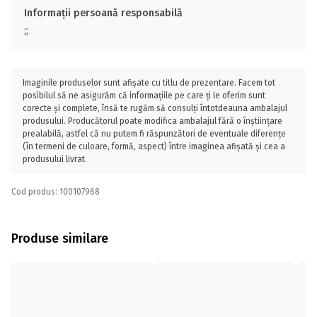
Informații persoană responsabilă
;;
Imaginile produselor sunt afișate cu titlu de prezentare. Facem tot
posibilul să ne asigurăm că informațiile pe care ți le oferim sunt
corecte și complete, însă te rugăm să consulți întotdeauna ambalajul
produsului. Producătorul poate modifica ambalajul fără o înștiințare
prealabilă, astfel că nu putem fi răspunzători de eventuale diferențe
(în termeni de culoare, formă, aspect) între imaginea afișată și cea a
produsului livrat.
Cod produs: 100107968
Produse similare