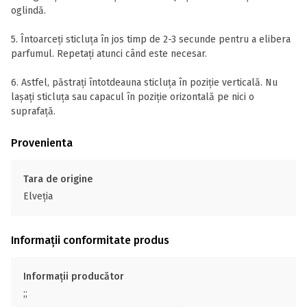
oglindă.
5. Întoarceți sticluța în jos timp de 2-3 secunde pentru a elibera
parfumul. Repetați atunci când este necesar.
6. Astfel, păstrați întotdeauna sticluța în poziție verticală. Nu
lașați sticluța sau capacul în poziție orizontală pe nici o
suprafață.
Provenienta
Tara de origine
Elveţia
Informații conformitate produs
Informații producător
;;